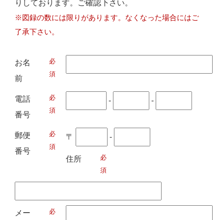
りしております。ご確認下さい。
※図録の数には限りがあります。なくなった場合にはご
了承下さい。
必
お名
須
前
必
電話
-
-
須
番号
必
郵便
〒
-
須
番号
必
住所
須
必
メー