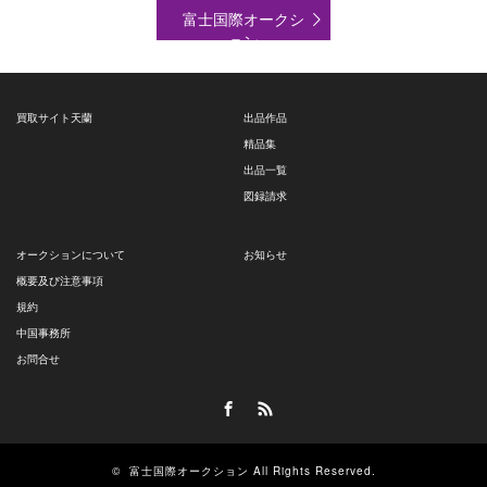
富士国際オークシ
ョン
買取サイト天蘭
出品作品
精品集
出品一覧
図録請求
オークションについて
お知らせ
概要及び注意事項
規約
中国事務所
お問合せ
Facebook
RSS
©
富士国際オークション
All Rights Reserved.