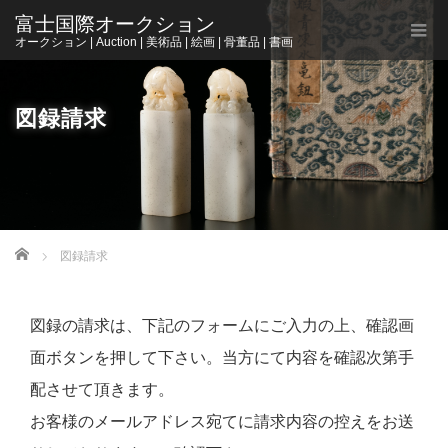
富士国際オークション
オークション | Auction | 美術品 | 絵画 | 骨董品 | 書画
図録請求
Home
図録請求
図録の請求は、下記のフォームにご入力の上、確認画
面ボタンを押して下さい。当方にて内容を確認次第手
配させて頂きます。
お客様のメールアドレス宛てに請求内容の控えをお送